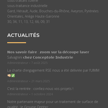
sous-traitant tôlerie
sous-traitance industrielle
Gard, Hérault, Aude, Bouches-du-Rhône, Aveyron, Pyrénées
Orientales, Ariège Haute-Garonne
30, 34, 11, 13, 12, 66, 09, 31
ACTUALITÉS
𝗡𝗼𝘀 𝘀𝗮𝘃𝗼𝗶𝗿-𝗳𝗮𝗶𝗿𝗲 : 𝘇𝗼𝗼𝗺 𝘀𝘂𝗿 𝗹𝗮 𝗱𝗲́𝗰𝗼𝘂𝗽𝗲 𝗹𝗮𝘀𝗲𝗿
Salvagnini 𝗰𝗵𝗲𝘇 𝗖𝗼𝗻𝗰𝗲𝗽𝘁𝗼𝗹𝗲 𝗜𝗻𝗱𝘂𝘀𝘁𝗿𝗶𝗲
-
Administrateur
7 août 2025
La charte d’engagement RSE nous a été délivrée par l’UIMM
-
Administrateur
21 mars 2025
C’est la rentrée : confiez-nous vos projets !
-
Administrateur
1 octobre 2024
Notre partenaire majeur pour un traitement de surface de
qualité : le Groupe Optitec