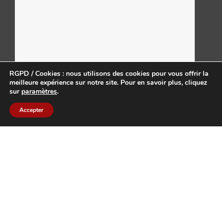
RGPD / Cookies : nous utilisons des cookies pour vous offrir la
meilleure expérience sur notre site. Pour en savoir plus, cliquez
sur
paramètres
.
155 Av. de Bigos, 34740, Vendargues
Accepter
CONTACT
Merci pour votre intérêt. Pour vous tenir informés de nos
actualités, vous pouvez vous abonner à notre Newsletter ou
nous contacter sur les réseaux sociaux ci-contre.
+33 (0)4 67 70 05 10
contact@conceptole.fr