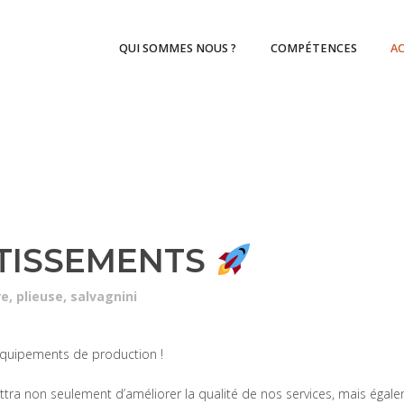
QUI SOMMES NOUS ?
COMPÉTENCES
A
TISSEMENTS
re
,
plieuse
,
salvagnini
quipements de production !
tra non seulement d’améliorer la qualité de nos services, mais égal