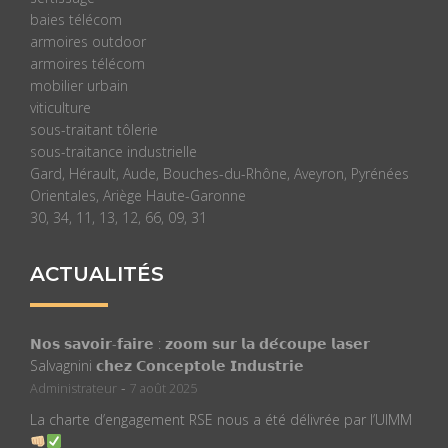
baies télécom
armoires outdoor
armoires télécom
mobilier urbain
viticulture
sous-traitant tôlerie
sous-traitance industrielle
Gard, Hérault, Aude, Bouches-du-Rhône, Aveyron, Pyrénées
Orientales, Ariège Haute-Garonne
30, 34, 11, 13, 12, 66, 09, 31
ACTUALITÉS
𝗡𝗼𝘀 𝘀𝗮𝘃𝗼𝗶𝗿-𝗳𝗮𝗶𝗿𝗲 : 𝘇𝗼𝗼𝗺 𝘀𝘂𝗿 𝗹𝗮 𝗱𝗲́𝗰𝗼𝘂𝗽𝗲 𝗹𝗮𝘀𝗲𝗿
Salvagnini 𝗰𝗵𝗲𝘇 𝗖𝗼𝗻𝗰𝗲𝗽𝘁𝗼𝗹𝗲 𝗜𝗻𝗱𝘂𝘀𝘁𝗿𝗶𝗲
-
Administrateur
7 août 2025
La charte d’engagement RSE nous a été délivrée par l’UIMM