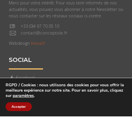
Merci pour votre intérêt. Pour vous tenir informés de nos
actualités, vous pouvez vous abonner à notre Newsletter ou
nous contacter sur les réseaux sociaux ci-contre.
+33 (0)4 67 70 05 10
contact@conceptole.fr
Webdesign
Innoa.fr
SOCIAL
Facebook
RGPD / Cookies : nous utilisons des cookies pour vous offrir la
Instagram
meilleure expérience sur notre site. Pour en savoir plus, cliquez
sur
paramètres
.
LinkedIn
Accepter