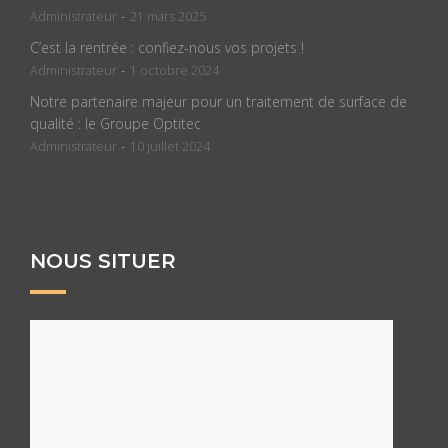
-
Administrateur
21 mars 2025
C’est la rentrée : confiez-nous vos projets !
-
Administrateur
1 octobre 2024
Notre partenaire majeur pour un traitement de surface de
qualité : le Groupe Optitec
-
Administrateur
10 juillet 2024
NOUS SITUER