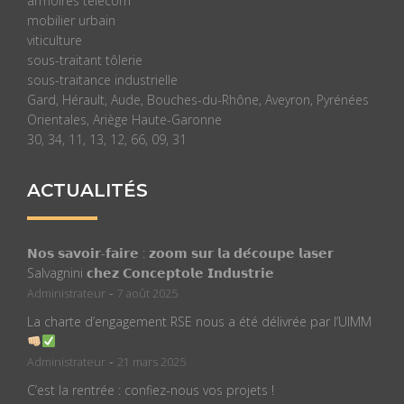
armoires télécom
mobilier urbain
viticulture
sous-traitant tôlerie
sous-traitance industrielle
Gard, Hérault, Aude, Bouches-du-Rhône, Aveyron, Pyrénées
Orientales, Ariège Haute-Garonne
30, 34, 11, 13, 12, 66, 09, 31
ACTUALITÉS
𝗡𝗼𝘀 𝘀𝗮𝘃𝗼𝗶𝗿-𝗳𝗮𝗶𝗿𝗲 : 𝘇𝗼𝗼𝗺 𝘀𝘂𝗿 𝗹𝗮 𝗱𝗲́𝗰𝗼𝘂𝗽𝗲 𝗹𝗮𝘀𝗲𝗿
Salvagnini 𝗰𝗵𝗲𝘇 𝗖𝗼𝗻𝗰𝗲𝗽𝘁𝗼𝗹𝗲 𝗜𝗻𝗱𝘂𝘀𝘁𝗿𝗶𝗲
-
Administrateur
7 août 2025
La charte d’engagement RSE nous a été délivrée par l’UIMM
-
Administrateur
21 mars 2025
C’est la rentrée : confiez-nous vos projets !