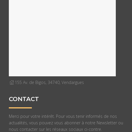
155 Av. de Bigos, 34740, Vendargues
CONTACT
Merci pour votre intérêt. Pour vous tenir informés de nos
actualités, vous pouvez vous abonner à notre Newsletter ou
nous contacter sur les réseaux sociaux ci-contre.