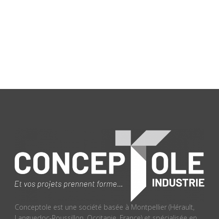
Conceptole est une société basée à Montpellier (Hérault,
Languedoc-Roussillon, Occitanie, France) et spécialisée en