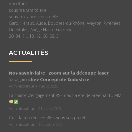
viticulture
sous-traitant tôlerie
sous-traitance industrielle
Gard, Hérault, Aude, Bouches-du-Rhône, Aveyron, Pyrénées
Orientales, Ariège Haute-Garonne
30, 34, 11, 13, 12, 66, 09, 31
ACTUALITÉS
𝗡𝗼𝘀 𝘀𝗮𝘃𝗼𝗶𝗿-𝗳𝗮𝗶𝗿𝗲 : 𝘇𝗼𝗼𝗺 𝘀𝘂𝗿 𝗹𝗮 𝗱𝗲́𝗰𝗼𝘂𝗽𝗲 𝗹𝗮𝘀𝗲𝗿
Salvagnini 𝗰𝗵𝗲𝘇 𝗖𝗼𝗻𝗰𝗲𝗽𝘁𝗼𝗹𝗲 𝗜𝗻𝗱𝘂𝘀𝘁𝗿𝗶𝗲
-
Administrateur
7 août 2025
La charte d’engagement RSE nous a été délivrée par l’UIMM
-
Administrateur
21 mars 2025
C’est la rentrée : confiez-nous vos projets !
-
Administrateur
1 octobre 2024