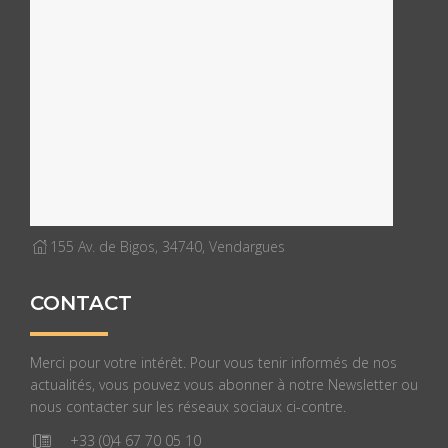
155 Av. de Bigos, 34740, Vendargues
CONTACT
Merci pour votre intérêt. Pour vous tenir informés de nos
actualités, vous pouvez vous abonner à notre Newsletter ou
nous contacter sur les réseaux sociaux ci-contre.
+33 (0)4 67 70 05 10